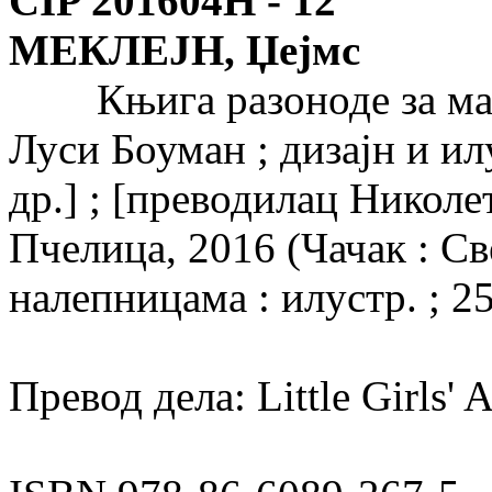
CIP 201604Н -
12
МЕКЛЕЈН, Џејмс
Књига разоноде за мале
Луси Боуман ; дизајн и ил
др.] ; [преводилац Николета
Пчелица, 2016 (Чачак : Свет
налепницама : илустр. ; 2
Превод дела: Little Girls' 