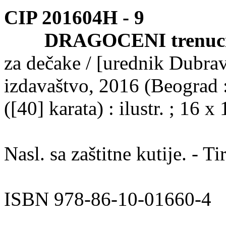
CIP 201604Н -
9
DRAGOCENI trenuc
za dečake / [urednik Dubrav
izdavaštvo, 2016 (Beograd :
([40] karata) : ilustr. ; 16 x
Nasl. sa zaštitne kutije. - Ti
ISBN 978-86-10-01660-4