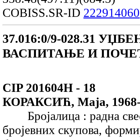
COBISS.SR-ID
222914060
37.016:0/9-028.31 У
ВАСПИТАЊЕ И ПОЧЕ
CIP 201604Н -
18
КОРАКСИЋ, Маја, 1968
Бројалица : радна свеск
бројeвних скупова, форми