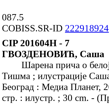
087.5
COBISS.SR-ID
222918924
CIP 201604Н -
7
ГВОЗДЕНОВИЋ, Саша
Шарена прича о белој зе
Тишма ; илустрације Саша 
Београд : Медиа Планет, 20
стр. : илустр. ; 30 cm. - 