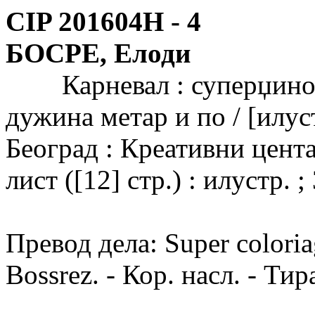
CIP 201604Н -
4
БОСРЕ, Елоди
Карневал : суперџиновс
дужина метар и по / [илус
Београд : Креативни цента
лист ([12] стр.) : илустр. ;
Превод дела: Super coloriag
Bossrez. - Кор. насл. - Тир