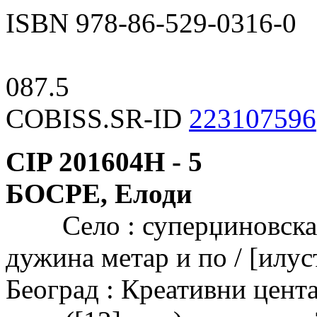
ISBN 978-86-529-0316-0
087.5
COBISS.SR-ID
223107596
CIP 201604Н -
5
БОСРЕ, Елоди
Село : суперџиновска б
дужина метар и по / [илус
Београд : Креативни цента