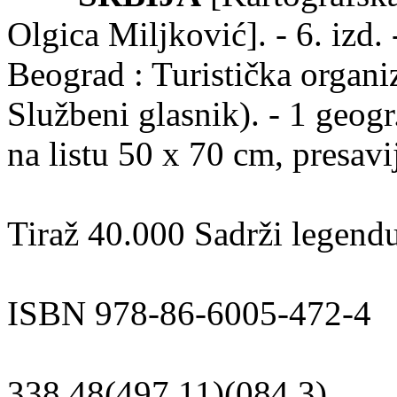
Olgica Miljković]. - 6. izd.
Beograd : Turistička organi
Službeni glasnik). - 1 geogr
na listu 50 x 70 cm, presav
Tiraž 40.000 Sadrži legendu
ISBN 978-86-6005-472-4
338.48(497.11)(084.3)