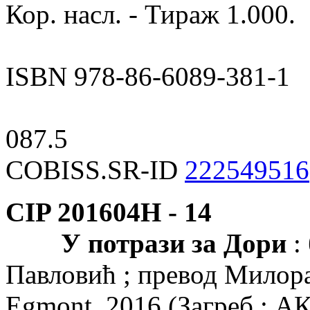
Кор. насл. - Тираж 1.000.
ISBN 978-86-6089-381-1
087.5
COBISS.SR-ID
222549516
CIP 201604Н -
14
У потрази за Дори
: 
Павловић ; превод Милора
Egmont, 2016 (Загреб : АКД)