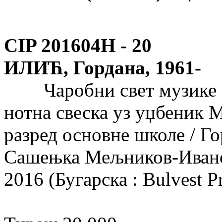
CIP 201604Н -
20
ИЛИЋ, Гордана, 1961-
Чаробни свет музике [Ш
нотна свеска уз уџбеник М
разред основне школе / Го
Сашењка Мељников-Ивановић
2016 (Бугарска : Bulvest Pri