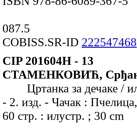
ISBN 978-86-6089-367-5
087.5
COBISS.SR-ID
222547468
CIP 201604Н -
13
СТАМЕНКОВИЋ, Срђа
Цртанка за дечаке / ил
- 2. изд. - Чачак : Пчелица
60 стр. : илустр. ; 30 cm