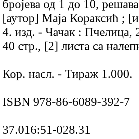
бројева од 1 до 10, решав
[аутор] Маја Кораксић ; [
4. изд. - Чачак : Пчелица,
40 стр., [2] листа са нале
Кор. насл. - Тираж 1.000.
ISBN 978-86-6089-392-7
37.016:51-028.31