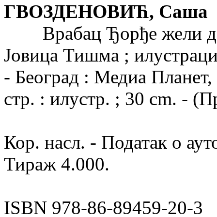
ГВОЗДЕНОВИЋ, Саша
Врабац Ђорђе жели да бу
Јовица Тишма ; илустрациј
- Београд : Медиа Планет, 
стр. : илустр. ; 30 cm. - 
Кор. насл. - Податак о ау
Тираж 4.000.
ISBN 978-86-89459-20-3