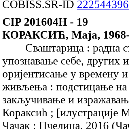
COBISS.SR-ID
222544396
CIP 201604Н -
19
КОРАКСИЋ, Маја, 1968
Сваштарица : радна све
упознавање себе, других 
оријентисање у времену и
живљења : подстицање на
закључивање и изражавањ
Кораксић ; [илустрације Ми
Чачак : Пчелица, 2016 (Чач