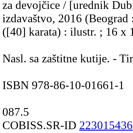
za devojčice / [urednik Dub
izdavaštvo, 2016 (Beograd :
([40] karata) : ilustr. ; 16 x
Nasl. sa zaštitne kutije. - Ti
ISBN 978-86-10-01661-1
087.5
COBISS.SR-ID
223015436