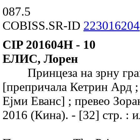
087.5
COBISS.SR-ID
223016204
CIP 201604Н -
10
ЕЛИС, Лорен
Принцеза на зрну грашк
[препричала Кетрин Ард ;
Ејми Еванс] ; превео Зора
2016 (Кина). - [32] стр. : 